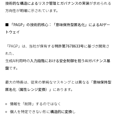
技術的な構造によるリスク管理とガバナンスの実装
が求められる
方向性が明確に示されています。
■ 「PAGP」の技術的核心：「意味保持型匿名化」によるAIゲー
トウェイ
「PAGP」は、当社が保有する
特許第7678633号
に基づき開発さ
れた、
生成AI利用時の
入力段階における安全制御を担うAIガバナンス基
盤
です。
最大の特長は、従来の単純なマスキングとは異なる「
意味保持型
匿名化（属性レンジ変換）」
にあります。
情報を「削除」するのではなく
個人を特定できない形に
構造的に変換
し