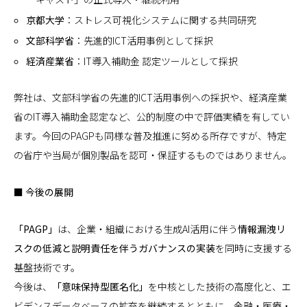
京都大学
：ストレス可視化システムに関する共同研究
文部科学省
：先進的ICT活用事例として採択
経済産業省
：IT導入補助金 認定ツールとして採択
弊社は、文部科学省の先進的ICT活用事例への採択や、経済産業
省のIT導入補助金認定など、公的制度の中で評価実績を有してい
ます。今回のPAGPも同様な普及推進に努める所存ですが、特定
の省庁や当局が個別製品を認可・保証するものではありません。
■ 今後の展開
「PAGP」
は、企業・組織における生成AI活用に伴う
情報漏洩リ
スクの低減と説明責任を伴うガバナンスの実装
を同時に支援する
基盤技術です。
今後は、
「意味保持型匿名化」
を中核とした技術の高度化と、エ
ビデンスデータベースの拡充を継続するとともに、金融・医療・