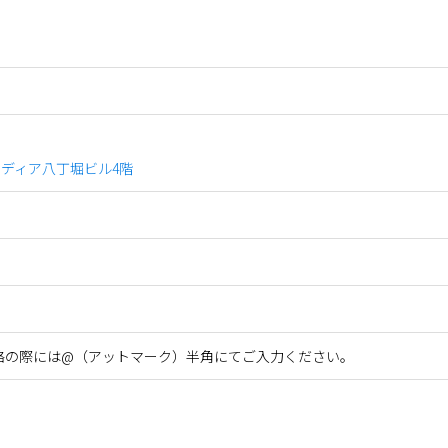
ルカディア八丁堀ビル4階
jp ※ご連絡の際には@（アットマーク）半角にてご入力ください。