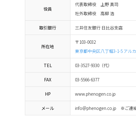
代表取締役 上野 真司
役員
社外取締役 高柳 浩
取引銀行
三井住友銀行 日比谷支店
〒103-0032
所在地
東京都中央区八丁堀3-1-5 ア
TEL
03-3527-9330（代）
FAX
03-5566-6377
HP
www.phenogen.co.jp
メール
info＠phenogen.co.