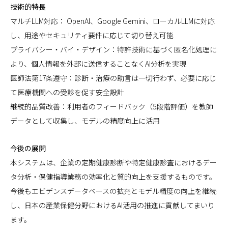
技術的特長
マルチLLM対応： OpenAI、Google Gemini、ローカルLLMに対応
し、用途やセキュリティ要件に応じて切り替え可能
プライバシー・バイ・デザイン：特許技術に基づく匿名化処理に
より、個人情報を外部に送信することなくAI分析を実現
医師法第17条遵守：診断・治療の助言は一切行わず、必要に応じ
て医療機関への受診を促す安全設計
継続的品質改善：利用者のフィードバック（5段階評価）を教師
データとして収集し、モデルの精度向上に活用
今後の展開
本システムは、企業の定期健康診断や特定健康診査におけるデー
タ分析・保健指導業務の効率化と質的向上を支援するものです。
今後もエビデンスデータベースの拡充とモデル精度の向上を継続
し、日本の産業保健分野におけるAI活用の推進に貢献してまいり
ます。