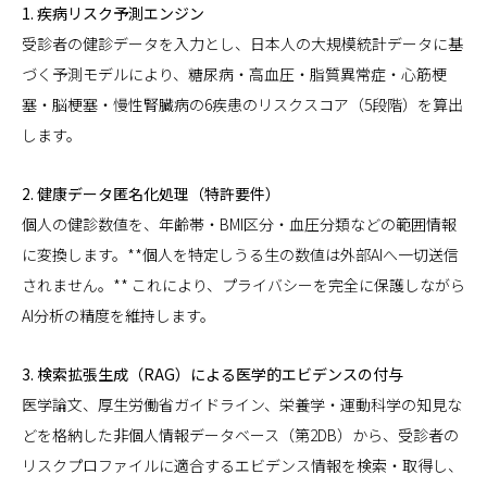
1. 疾病リスク予測エンジン
受診者の健診データを入力とし、日本人の大規模統計データに基
づく予測モデルにより、糖尿病・高血圧・脂質異常症・心筋梗
塞・脳梗塞・慢性腎臓病の6疾患のリスクスコア（5段階）を算出
します。
2. 健康データ匿名化処理（特許要件）
個人の健診数値を、年齢帯・BMI区分・血圧分類などの範囲情報
に変換します。**個人を特定しうる生の数値は外部AIへ一切送信
されません。** これにより、プライバシーを完全に保護しながら
AI分析の精度を維持します。
3. 検索拡張生成（RAG）による医学的エビデンスの付与
医学論文、厚生労働省ガイドライン、栄養学・運動科学の知見な
どを格納した非個人情報データベース（第2DB）から、受診者の
リスクプロファイルに適合するエビデンス情報を検索・取得し、